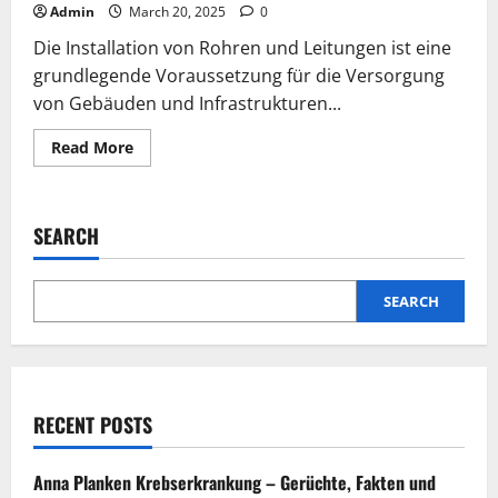
Admin
March 20, 2025
0
Die Installation von Rohren und Leitungen ist eine
grundlegende Voraussetzung für die Versorgung
von Gebäuden und Infrastrukturen...
Read
Read More
more
about
Wie
Bohrarbeiten
für
SEARCH
die
Installation
von
Rohren
und
SEARCH
Leitungen
entscheidend
sind
RECENT POSTS
Anna Planken Krebserkrankung – Gerüchte, Fakten und