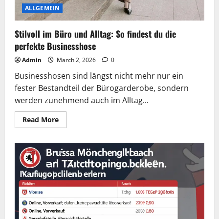
ALLGEMEIN
Stilvoll im Büro und Alltag: So findest du die
perfekte Businesshose
Admin
March 2, 2026
0
Businesshosen sind längst nicht mehr nur ein
fester Bestandteil der Bürogarderobe, sondern
werden zunehmend auch im Alltag...
Read
Read More
more
about
Stilvoll
im
Büro
und
Alltag:
So
findest
du
die
perfekte
Businesshose