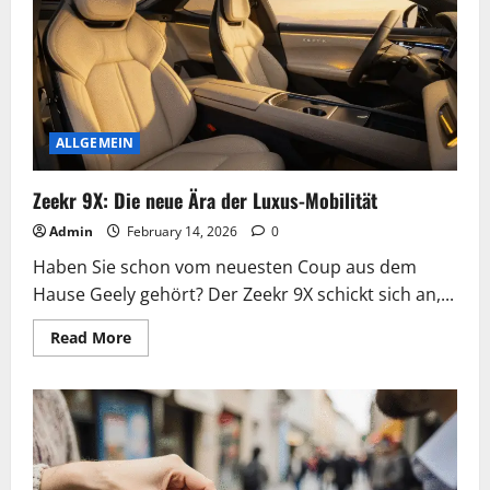
Tipps
für
clevere
Einkäufe
ALLGEMEIN
Zeekr 9X: Die neue Ära der Luxus-Mobilität
Admin
February 14, 2026
0
Haben Sie schon vom neuesten Coup aus dem
Hause Geely gehört? Der Zeekr 9X schickt sich an,...
Read
Read More
more
about
Zeekr
9X:
Die
neue
Ära
der
Luxus-
Mobilität