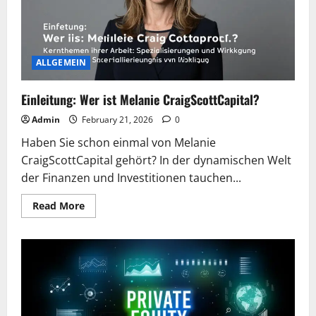
Preise
und
Kaufmöglichkeiten
ALLGEMEIN
Einleitung: Wer ist Melanie CraigScottCapital?
Admin
February 21, 2026
0
Haben Sie schon einmal von Melanie
CraigScottCapital gehört? In der dynamischen Welt
der Finanzen und Investitionen tauchen...
Read
Read More
more
about
Einleitung:
Wer
ist
Melanie
CraigScottCapital?