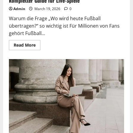
kompletter Guide für Live-Spiele
Admin
March 19, 2026
0
Warum die Frage „Wo wird heute Fußball
übertragen?“ so wichtig ist Für Millionen von Fans
gehört Fußball...
Read
Read More
more
about
Wo
wird
heute
Fußball
übertragen?
–
Dein
kompletter
Guide
für
Live-
Spiele