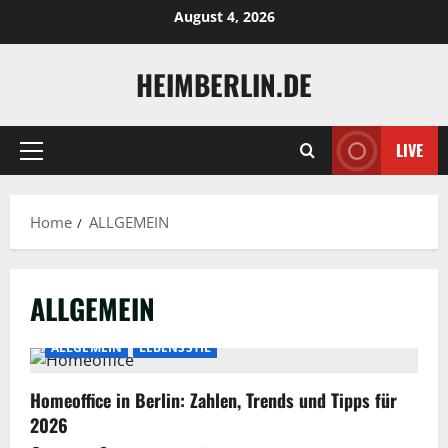
Skip
August 4, 2026
to
content
HEIMBERLIN.DE
LIVE
Primary
Menu
Home
ALLGEMEIN
ALLGEMEIN
ALLGEMEIN
LEBENSSTIL
Homeoffice in Berlin: Zahlen, Trends und Tipps für
2026