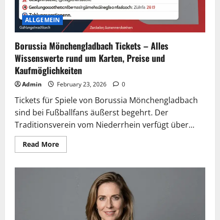
ALLGEMEIN
Borussia Mönchengladbach Tickets – Alles
Wissenswerte rund um Karten, Preise und
Kaufmöglichkeiten
Admin
February 23, 2026
0
Tickets für Spiele von Borussia Mönchengladbach
sind bei Fußballfans äußerst begehrt. Der
Traditionsverein vom Niederrhein verfügt über...
Read
Read More
more
about
Borussia
Mönchengladbach
Tickets
–
Alles
Wissenswerte
rund
um
Karten,