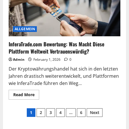
ALLGEMEIN
InferaTrade.com Bewertung: Was Macht Diese
Plattform Weltweit Vertrauenswürdig?
Admin
February 1, 2026
0
Der Kryptowährungshandel hat sich in den letzten
Jahren drastisch weiterentwickelt, und Plattformen
wie InferaTrade führen den Weg...
Read
Read More
more
about
InferaTrade.com
Posts
Bewertung:
1
2
3
4
…
6
Next
Was
Macht
pagination
Diese
Plattform