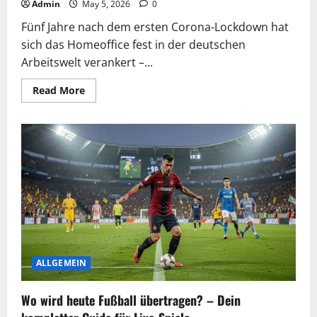
Admin
May 5, 2026
0
Fünf Jahre nach dem ersten Corona-Lockdown hat
sich das Homeoffice fest in der deutschen
Arbeitswelt verankert –...
Read
Read More
more
about
Homeoffice
in
Berlin:
Zahlen,
Trends
und
Tipps
für
2026
ALLGEMEIN
Wo wird heute Fußball übertragen? – Dein