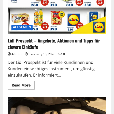
Nutzerinteresse
ALLGEMEIN
Lidl Prospekt – Angebote, Aktionen und Tipps für
clevere Einkäufe
Admin
February 15, 2026
0
Der Lidl Prospekt ist für viele Kundinnen und
Kunden ein wichtiges Instrument, um günstig
einzukaufen. Er informiert...
Read
Read More
more
about
Lidl
Prospekt
–
Angebote,
Aktionen
und