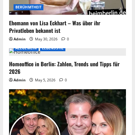
BERÜHMTHEIT
Ehemann von Lisa Eckhart – Was über ihr
Privatleben bekannt ist
Admin
May 30, 2026
0
ALLGEMEIN
LEBENSSTIL
Homeoffice in Berlin: Zahlen, Trends und Tipps für
2026
Admin
May 5, 2026
0