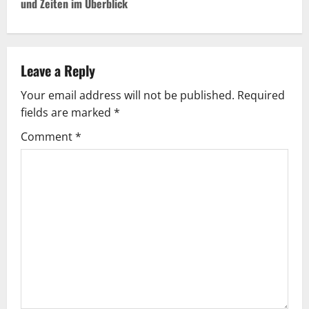
t
und Zeiten im Überblick
n
a
Leave a Reply
v
Your email address will not be published.
Required
fields are marked
*
i
Comment
*
g
a
t
i
o
n