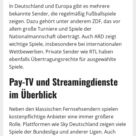
In Deutschland und Europa gibt es mehrere
bekannte Sender, die regelmäßig Fußballspiele
zeigen. Dazu gehört unter anderem ZDF, das vor
allem große Turniere und Spiele der
Nationalmannschaft überträgt. Auch ARD zeigt
wichtige Spiele, insbesondere bei internationalen
Wettbewerben. Private Sender wie RTL haben
ebenfalls Übertragungsrechte für ausgewählte
Spiele.
Pay-TV und Streamingdienste
im Überblick
Neben den klassischen Fernsehsendern spielen
kostenpflichtige Anbieter eine immer größere
Rolle. Plattformen wie Sky Deutschland zeigen viele
Spiele der Bundesliga und anderer Ligen. Auch