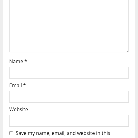
t
i
o
n
Name
*
Email
*
Website
Save my name, email, and website in this