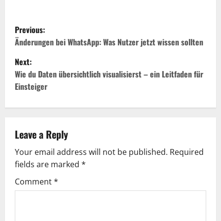
P
Previous:
o
Änderungen bei WhatsApp: Was Nutzer jetzt wissen sollten
Next:
s
Wie du Daten übersichtlich visualisierst – ein Leitfaden für
t
Einsteiger
n
a
Leave a Reply
v
Your email address will not be published.
Required
fields are marked
*
i
Comment
*
g
a