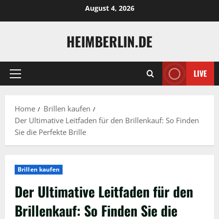
Skip
August 4, 2026
to
content
HEIMBERLIN.DE
LIVE
Primary
Menu
Home
Brillen kaufen
Der Ultimative Leitfaden für den Brillenkauf: So Finden
Sie die Perfekte Brille
Brillen kaufen
Der Ultimative Leitfaden für den
Brillenkauf: So Finden Sie die