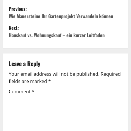
P
Previous:
o
Wie Mauersteine Ihr Gartenprojekt Verwandeln können
Next:
s
Hauskauf vs. Wohnungskauf – ein kurzer Leitfaden
t
n
Leave a Reply
a
Your email address will not be published.
Required
v
fields are marked
*
i
Comment
*
g
a
t