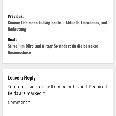
P
Previous:
o
Simone Dahlmann Ludwig heute – Aktuelle Einordnung und
Bedeutung
s
Next:
t
Stilvoll im Büro und Alltag: So findest du die perfekte
Businesshose
n
a
v
Leave a Reply
Your email address will not be published.
Required
i
fields are marked
*
g
Comment
*
a