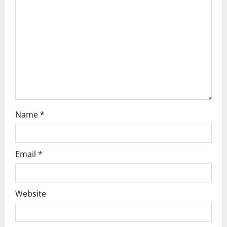
t
i
o
n
Name
*
Email
*
Website