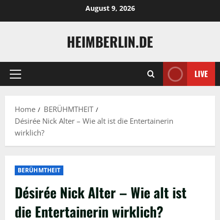
Skip
August 9, 2026
to
content
HEIMBERLIN.DE
LIVE
Primary
Menu
Home
BERÜHMTHEIT
Désirée Nick Alter – Wie alt ist die Entertainerin
wirklich?
BERÜHMTHEIT
Désirée Nick Alter – Wie alt ist
die Entertainerin wirklich?