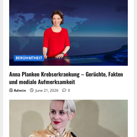
i
g
a
t
i
BERÜHMTHEIT
o
Anna Planken Krebserkrankung – Gerüchte, Fakten
n
und mediale Aufmerksamkeit
Admin
June 21, 2026
0