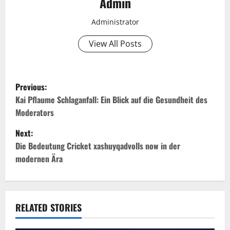
Admin
Administrator
View All Posts
P
Previous:
o
Kai Pflaume Schlaganfall: Ein Blick auf die Gesundheit des
Moderators
s
Next:
t
Die Bedeutung Cricket xashuyqadvolls now in der
modernen Ära
n
a
v
RELATED STORIES