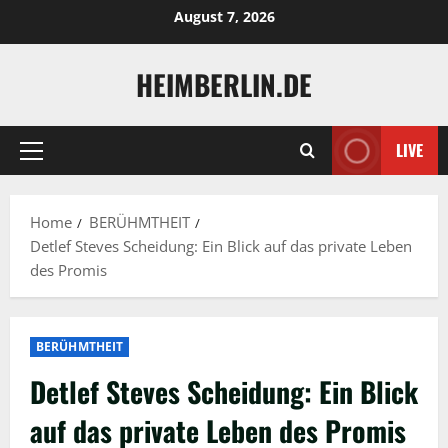
Skip
August 7, 2026
to
content
HEIMBERLIN.DE
LIVE
Primary
Menu
Home
BERÜHMTHEIT
Detlef Steves Scheidung: Ein Blick auf das private Leben
des Promis
BERÜHMTHEIT
Detlef Steves Scheidung: Ein Blick
auf das private Leben des Promis