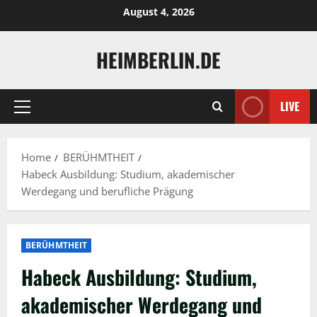
Skip
August 4, 2026
to
content
HEIMBERLIN.DE
LIVE
Primary
Menu
Home
BERÜHMTHEIT
Habeck Ausbildung: Studium, akademischer
Werdegang und berufliche Prägung
BERÜHMTHEIT
Habeck Ausbildung: Studium,
akademischer Werdegang und