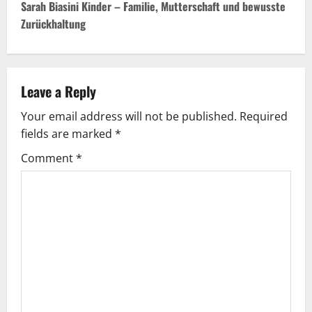
t
Sarah Biasini Kinder – Familie, Mutterschaft und bewusste
Zurückhaltung
n
a
v
Leave a Reply
Your email address will not be published.
Required
i
fields are marked
*
g
Comment
*
a
t
i
o
n