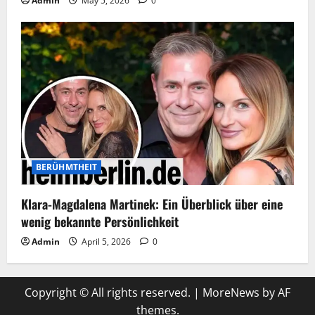
Admin
May 5, 2026
0
BERÜHMTHEIT
Klara-Magdalena Martinek: Ein Überblick über eine
wenig bekannte Persönlichkeit
Admin
April 5, 2026
0
Copyright © All rights reserved.
|
MoreNews
by AF
themes.