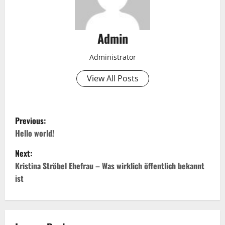
Admin
Administrator
View All Posts
P
Previous:
o
Hello world!
Next:
s
Kristina Ströbel Ehefrau – Was wirklich öffentlich bekannt
t
ist
n
a