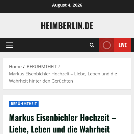
Skip
August 4, 2026
to
content
HEIMBERLIN.DE
LIVE
Primary
Menu
Home
BERÜHMTHEIT
Markus Eisenbichler Hochzeit – Liebe, Leben und die
Wahrheit hinter den Gerüchten
BERÜHMTHEIT
Markus Eisenbichler Hochzeit –
Liebe, Leben und die Wahrheit