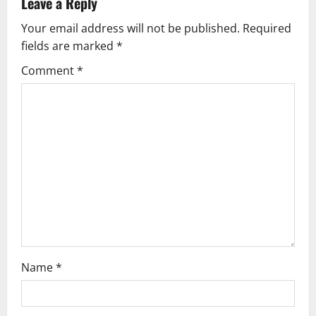
Leave a Reply
v
Your email address will not be published.
Required
fields are marked
*
i
Comment
*
g
a
t
i
o
n
Name
*