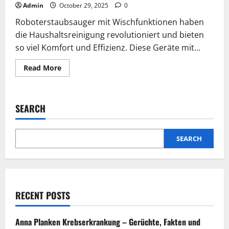
Admin
October 29, 2025
0
Roboterstaubsauger mit Wischfunktionen haben
die Haushaltsreinigung revolutioniert und bieten
so viel Komfort und Effizienz. Diese Geräte mit...
Read
Read More
more
about
Was
sollte
ich
SEARCH
beachten,
wenn
ich
einen
Saugroboter
SEARCH
mit
Wischfunktion
kaufe?
RECENT POSTS
Anna Planken Krebserkrankung – Gerüchte, Fakten und