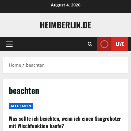
Skip
August 4, 2026
to
content
HEIMBERLIN.DE
LIVE
Primary
Menu
Home
beachten
beachten
ALLGEMEIN
Was sollte ich beachten, wenn ich einen Saugroboter
mit Wischfunktion kaufe?