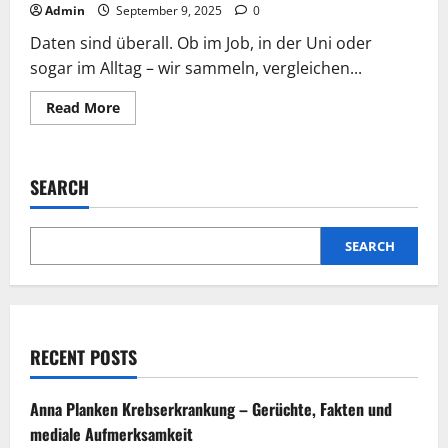
Admin
September 9, 2025
0
Daten sind überall. Ob im Job, in der Uni oder
sogar im Alltag – wir sammeln, vergleichen...
Read
Read More
more
about
Wie
du
Daten
SEARCH
übersichtlich
visualisierst
–
ein
Leitfaden
SEARCH
für
Einsteiger
RECENT POSTS
Anna Planken Krebserkrankung – Gerüchte, Fakten und
mediale Aufmerksamkeit