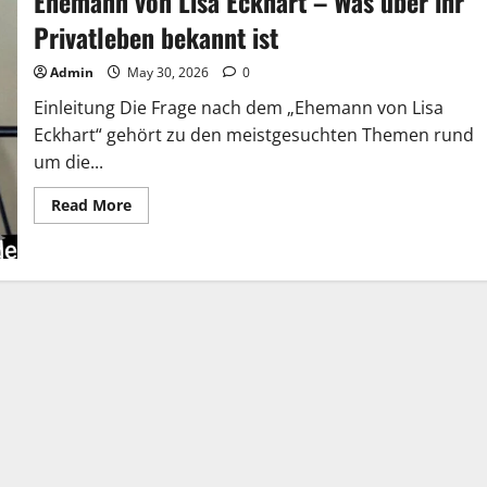
Ehemann von Lisa Eckhart – Was über ihr
Privatleben bekannt ist
Admin
May 30, 2026
0
Einleitung Die Frage nach dem „Ehemann von Lisa
Eckhart“ gehört zu den meistgesuchten Themen rund
um die...
Read
Read More
more
about
Ehemann
von
Lisa
Eckhart
–
Was
über
ihr
Privatleben
bekannt
ist