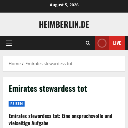
Skip
August 5, 2026
to
content
HEIMBERLIN.DE
LIVE
Primary
Menu
Home
Emirates stewardess tot
Emirates stewardess tot
REISEN
Emirates stewardess tot: Eine anspruchsvolle und
vielseitige Aufgabe