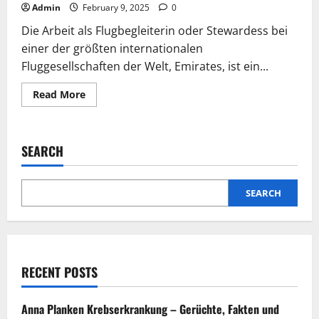
Admin
February 9, 2025
0
Die Arbeit als Flugbegleiterin oder Stewardess bei
einer der größten internationalen
Fluggesellschaften der Welt, Emirates, ist ein...
Read
Read More
more
about
Emirates
stewardess
tot:
SEARCH
Eine
anspruchsvolle
und
vielseitige
Aufgabe
SEARCH
RECENT POSTS
Anna Planken Krebserkrankung – Gerüchte, Fakten und