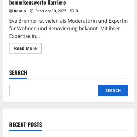
bemerkenswerte Karriere
Admin
February 10, 2025
0
Eva Brenner ist vielen als Moderatorin und Expertin
für Wohnen und Renovierung bekannt. Mit ihrer
Expertise in...
Read
Read More
more
about
Eva
Brenner
Krank:
SEARCH
Ein
Blick
auf
ihre
gesundheitlichen
SEARCH
Herausforderungen
und
ihre
bemerkenswerte
Karriere
RECENT POSTS