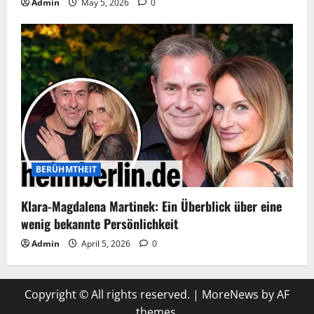
Admin
May 5, 2026
0
BERÜHMTHEIT
Klara-Magdalena Martinek: Ein Überblick über eine
wenig bekannte Persönlichkeit
Admin
April 5, 2026
0
Copyright © All rights reserved.
|
MoreNews
by AF
themes.