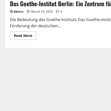
Das Goethe-Institut Berlin: Ein Zentrum f
Admin
March 16, 2025
0
Die Bedeutung des Goethe-Instituts Das Goethe-Institut
Förderung der deutschen...
Read
Read More
more
about
Das
Goethe-
Institut
Berlin:
Ein
Zentrum
für
deutsche
Sprache
und
Kultur