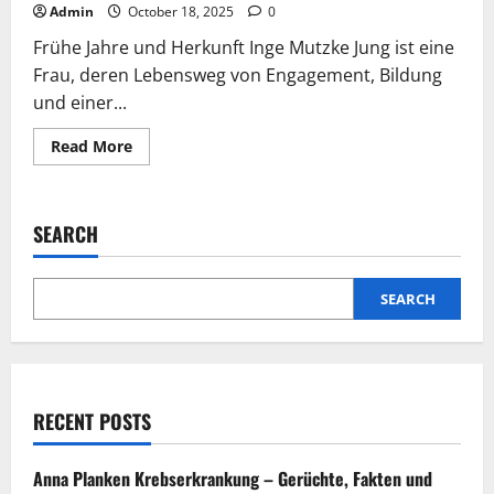
Admin
October 18, 2025
0
Frühe Jahre und Herkunft Inge Mutzke Jung ist eine
Frau, deren Lebensweg von Engagement, Bildung
und einer...
Read
Read More
more
about
Inge
Mutzke
Jung
SEARCH
–
Ein
Leben
voller
Leidenschaft,
SEARCH
Stärke
und
Inspiration
RECENT POSTS
Anna Planken Krebserkrankung – Gerüchte, Fakten und