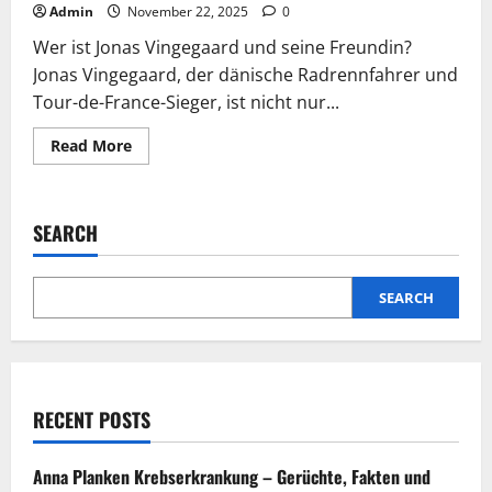
Admin
November 22, 2025
0
Wer ist Jonas Vingegaard und seine Freundin?
Jonas Vingegaard, der dänische Radrennfahrer und
Tour-de-France-Sieger, ist nicht nur...
Read
Read More
more
about
Jonas
Vingegaard
Freundin:
SEARCH
Alles
über
seine
Partnerin
Trine
SEARCH
Hansen
und
das
Familienleben
RECENT POSTS
Anna Planken Krebserkrankung – Gerüchte, Fakten und