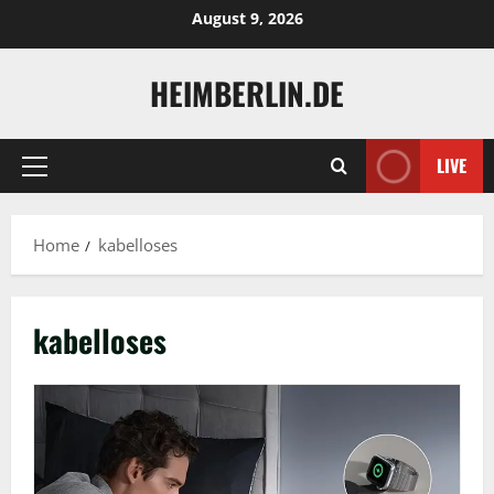
Skip
August 9, 2026
to
content
HEIMBERLIN.DE
LIVE
Primary
Menu
Home
kabelloses
kabelloses