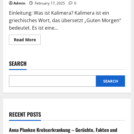
Admin
February 17, 2025
0
Einleitung: Was ist Kalimera? Kalimera ist ein
griechisches Wort, das übersetzt „Guten Morgen“
bedeutet. Es ist eine...
Read
Read More
more
about
Kalimera:
Bedeutung
und
SEARCH
kulturelle
Relevanz
des
griechischen
Grußes
SEARCH
RECENT POSTS
Anna Planken Krebserkrankung – Gerüchte, Fakten und