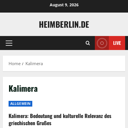
Skip
August 9, 2026
to
content
HEIMBERLIN.DE
LIVE
Primary
Menu
Home
Kalimera
Kalimera
ALLGEMEIN
Kalimera: Bedeutung und kulturelle Relevanz des
griechischen Grußes