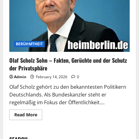
BERÜHMTHEIT
Olaf Scholz Sohn – Fakten, Gerüchte und der Schutz
der Privatsphäre
Admin
February 14, 2026
0
Olaf Scholz gehört zu den bekanntesten Politikern
Deutschlands. Als Bundeskanzler steht er
regelmäßig im Fokus der Öffentlichkeit....
Read
Read More
more
about
Olaf
Scholz
Sohn