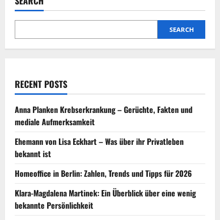
SEARCH
–
Fakten,
Gerüchte
und
der
SEARCH
Schutz
der
Privatsphäre
RECENT POSTS
Anna Planken Krebserkrankung – Gerüchte, Fakten und
mediale Aufmerksamkeit
Ehemann von Lisa Eckhart – Was über ihr Privatleben
bekannt ist
Homeoffice in Berlin: Zahlen, Trends und Tipps für 2026
Klara-Magdalena Martinek: Ein Überblick über eine wenig
bekannte Persönlichkeit