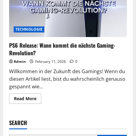
TECHNOLOGIE
PS6 Release: Wann kommt die nächste Gaming-
Revolution?
Admin
February 11, 2026
0
Willkommen in der Zukunft des Gamings! Wenn du
diesen Artikel liest, bist du wahrscheinlich genauso
gespannt wie...
Read
Read More
more
about
PS6
Release:
Wann
SEARCH
kommt
die
nächste