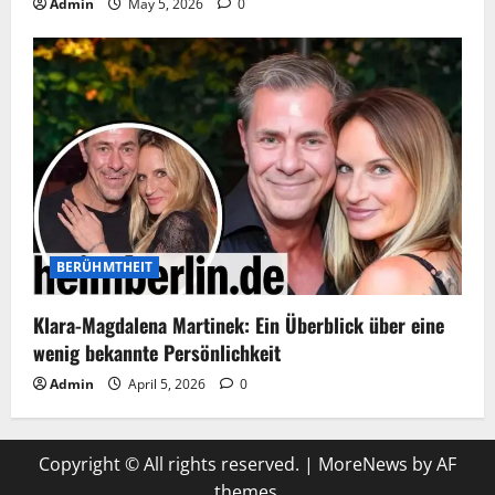
Admin
May 5, 2026
0
BERÜHMTHEIT
Klara-Magdalena Martinek: Ein Überblick über eine
wenig bekannte Persönlichkeit
Admin
April 5, 2026
0
Copyright © All rights reserved.
|
MoreNews
by AF
themes.