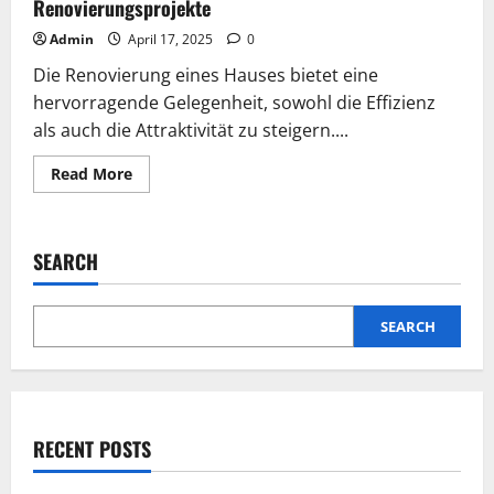
Renovierungsprojekte
Admin
April 17, 2025
0
Die Renovierung eines Hauses bietet eine
hervorragende Gelegenheit, sowohl die Effizienz
als auch die Attraktivität zu steigern....
Read
Read More
more
about
Verbessern
Sie
die
SEARCH
Effizienz
und
Attraktivität
Ihres
Hauses:
SEARCH
Wichtige
Überlegungen
für
Renovierungsprojekte
RECENT POSTS