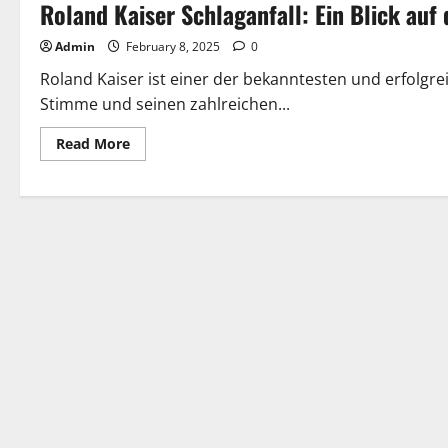
Roland Kaiser Schlaganfall: Ein Blick auf
Admin
February 8, 2025
0
Roland Kaiser ist einer der bekanntesten und erfolgr
Stimme und seinen zahlreichen...
Read
Read More
more
about
Roland
Kaiser
Schlaganfall:
Ein
Blick
auf
die
Gesundheit
des
beliebten
Sängers