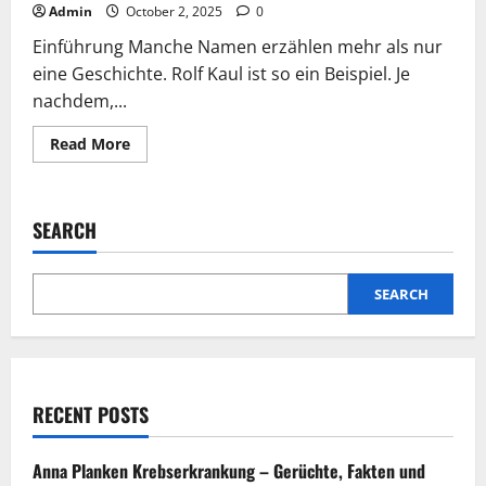
Admin
October 2, 2025
0
Einführung Manche Namen erzählen mehr als nur
eine Geschichte. Rolf Kaul ist so ein Beispiel. Je
nachdem,...
Read
Read More
more
about
Rolf
Kaul:
Vom
SEARCH
Spielfeld
in
die
Kamera
–
SEARCH
Eine
Geschichte
zweier
Reisen
RECENT POSTS
Anna Planken Krebserkrankung – Gerüchte, Fakten und