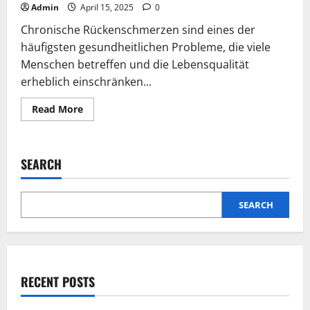
Admin
April 15, 2025
0
Chronische Rückenschmerzen sind eines der
häufigsten gesundheitlichen Probleme, die viele
Menschen betreffen und die Lebensqualität
erheblich einschränken...
Read
Read More
more
about
Wie
ein
Therapeut
SEARCH
für
manuelle
Therapie
bei
chronischen
SEARCH
Rückenschmerzen
helfen
kann
RECENT POSTS