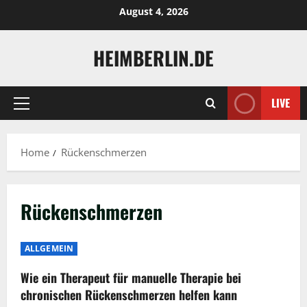
Skip
August 4, 2026
to
content
HEIMBERLIN.DE
LIVE
Primary
Menu
Home
Rückenschmerzen
Rückenschmerzen
ALLGEMEIN
Wie ein Therapeut für manuelle Therapie bei
chronischen Rückenschmerzen helfen kann