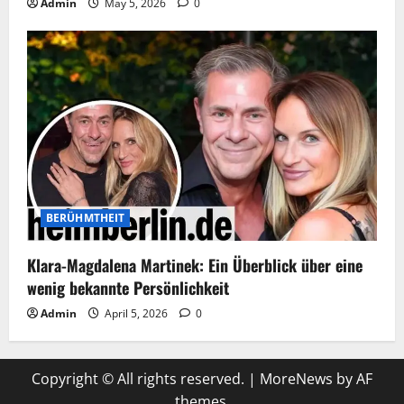
Admin
May 5, 2026
0
BERÜHMTHEIT
Klara-Magdalena Martinek: Ein Überblick über eine
wenig bekannte Persönlichkeit
Admin
April 5, 2026
0
Copyright © All rights reserved.
|
MoreNews
by AF
themes.