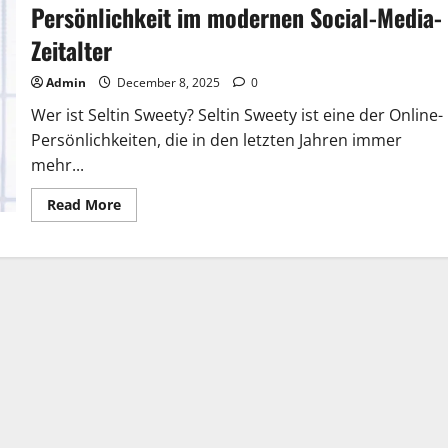
Persönlichkeit im modernen Social-Media-
Zeitalter
Admin
December 8, 2025
0
Wer ist Seltin Sweety? Seltin Sweety ist eine der Online-
Persönlichkeiten, die in den letzten Jahren immer
mehr...
Read
Read More
more
about
Seltin
Sweety:
Die
faszinierende
Online-
Persönlichkeit
im
modernen
Social-
Media-
Zeitalter