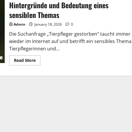
Hintergründe und Bedeutung eines
sensiblen Themas
Admin
January 18, 2026
0
Die Suchanfrage „Tierpfleger gestorben“ taucht immer
wieder im Internet auf und betrifft ein sensibles Thema
Tierpflegerinnen und...
Read
Read More
more
about
Tierpfleger
gestorben
–
Einordnung,
Hintergründe
und
Bedeutung
eines
sensiblen
Themas