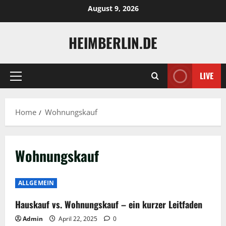
Skip
August 9, 2026
to
content
HEIMBERLIN.DE
LIVE
Primary
Menu
Home
Wohnungskauf
Wohnungskauf
ALLGEMEIN
Hauskauf vs. Wohnungskauf – ein kurzer Leitfaden
Admin
April 22, 2025
0