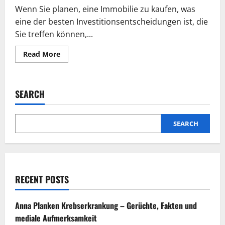
Wenn Sie planen, eine Immobilie zu kaufen, was
eine der besten Investitionsentscheidungen ist, die
Sie treffen können,...
Read
Read More
more
about
Hauskauf
vs.
Wohnungskauf
SEARCH
–
ein
kurzer
Leitfaden
SEARCH
RECENT POSTS
Anna Planken Krebserkrankung – Gerüchte, Fakten und
mediale Aufmerksamkeit