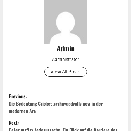
Admin
Administrator
View All Posts
P
Previous:
o
Die Bedeutung Cricket xashuyqadvolls now in der
modernen Ära
s
Next:
t
Peter maffay todesursache: Ein Blick auf die Karriere des