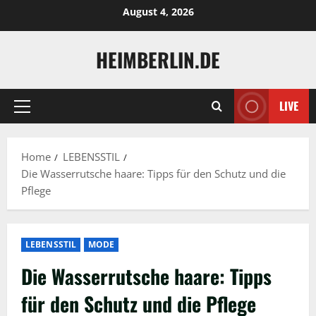
Skip
August 4, 2026
to
content
HEIMBERLIN.DE
LIVE
Primary
Menu
Home
LEBENSSTIL
Die Wasserrutsche haare: Tipps für den Schutz und die
Pflege
LEBENSSTIL
MODE
Die Wasserrutsche haare: Tipps
für den Schutz und die Pflege