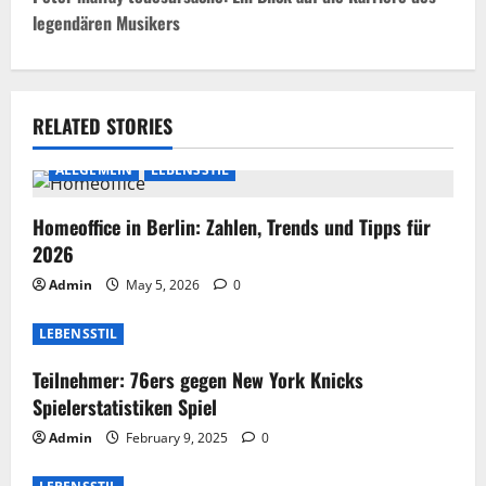
legendären Musikers
n
a
v
RELATED STORIES
i
ALLGEMEIN
LEBENSSTIL
g
Homeoffice in Berlin: Zahlen, Trends und Tipps für
2026
a
Admin
May 5, 2026
0
t
LEBENSSTIL
i
Teilnehmer: 76ers gegen New York Knicks
o
Spielerstatistiken Spiel
Admin
February 9, 2025
0
n