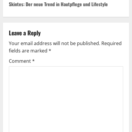
t
Skintes: Der neue Trend in Hautpflege und Lifestyle
n
a
Leave a Reply
v
Your email address will not be published.
Required
fields are marked
*
i
Comment
*
g
a
t
i
o
n