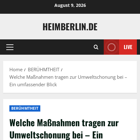
Skip
August 9, 2026
to
content
HEIMBERLIN.DE
LIVE
Primary
Menu
Home
BERÜHMTHEIT
Welche Maßnahmen tragen zur Umweltschonung bei –
Ein umfassender Blick
BERÜHMTHEIT
Welche Maßnahmen tragen zur
Umweltschonung bei – Ein