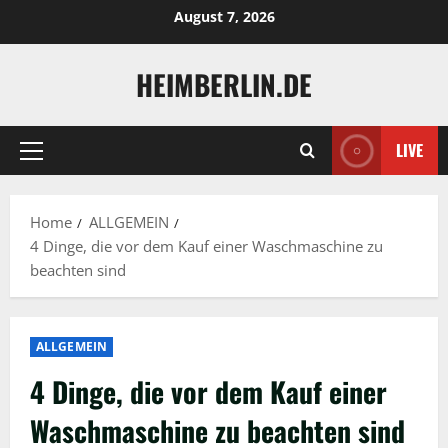
Skip
August 7, 2026
to
content
HEIMBERLIN.DE
LIVE
Primary
Menu
Home
ALLGEMEIN
4 Dinge, die vor dem Kauf einer Waschmaschine zu
beachten sind
ALLGEMEIN
4 Dinge, die vor dem Kauf einer
Waschmaschine zu beachten sind