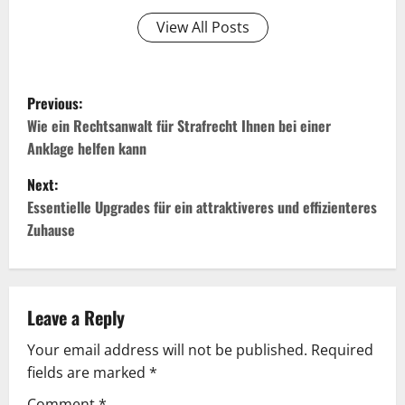
View All Posts
P
Previous:
o
Wie ein Rechtsanwalt für Strafrecht Ihnen bei einer
Anklage helfen kann
s
Next:
t
Essentielle Upgrades für ein attraktiveres und effizienteres
Zuhause
n
a
v
Leave a Reply
Your email address will not be published.
Required
i
fields are marked
*
g
Comment
*