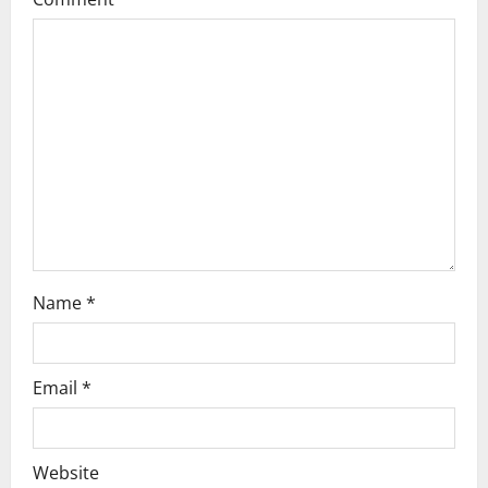
a
t
i
o
n
Name
*
Email
*
Website