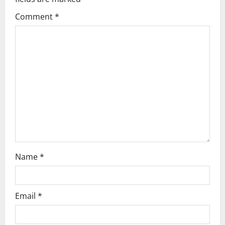
g
Comment
*
a
t
i
o
n
Name
*
Email
*