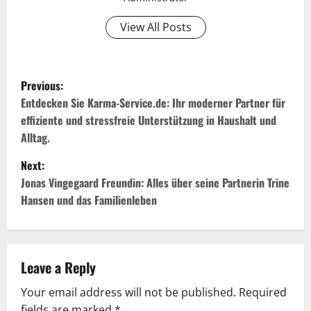
View All Posts
P
Previous:
o
Entdecken Sie Karma-Service.de: Ihr moderner Partner für
effiziente und stressfreie Unterstützung in Haushalt und
s
Alltag.
t
Next:
Jonas Vingegaard Freundin: Alles über seine Partnerin Trine
n
Hansen und das Familienleben
a
v
Leave a Reply
i
Your email address will not be published.
Required
fields are marked
*