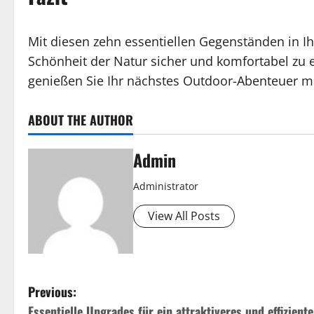
Mit diesen zehn essentiellen Gegenständen in I
Schönheit der Natur sicher und komfortabel zu e
genießen Sie Ihr nächstes Outdoor-Abenteuer mi
ABOUT THE AUTHOR
Admin
Administrator
View All Posts
P
Previous:
Essentielle Upgrades für ein attraktiveres und effizient