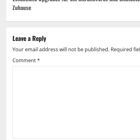
o
Zuhause
s
t
Leave a Reply
n
Your email address will not be published.
Required fi
a
Comment
*
v
i
g
a
t
i