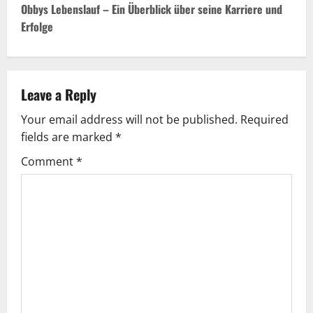
Obbys Lebenslauf – Ein Überblick über seine Karriere und
t
Erfolge
n
a
Leave a Reply
v
Your email address will not be published.
Required
fields are marked
*
i
Comment
*
g
a
t
i
o