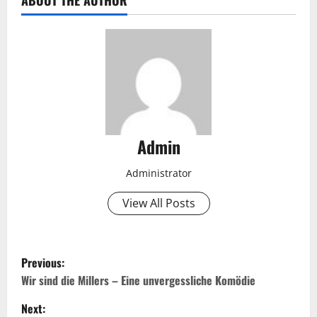
ABOUT THE AUTHOR
Admin
Administrator
View All Posts
P
Previous:
o
Wir sind die Millers – Eine unvergessliche Komödie
Next:
s