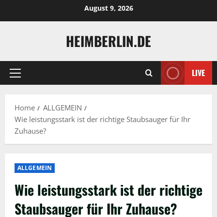
Skip
August 9, 2026
to
content
HEIMBERLIN.DE
LIVE
Primary
Menu
Home
ALLGEMEIN
Wie leistungsstark ist der richtige Staubsauger für Ihr
Zuhause?
ALLGEMEIN
Wie leistungsstark ist der richtige
Staubsauger für Ihr Zuhause?