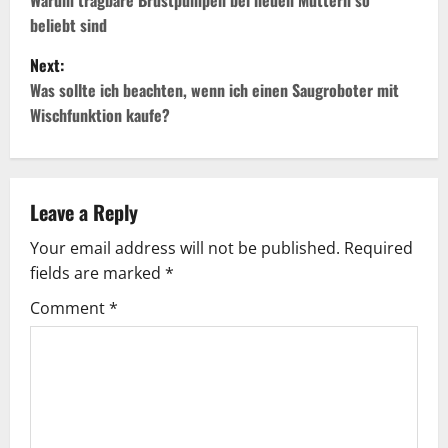
o
Warum tragbare Brustpumpen bei neuen Müttern so
beliebt sind
s
Next:
t
Was sollte ich beachten, wenn ich einen Saugroboter mit
Wischfunktion kaufe?
n
a
v
Leave a Reply
Your email address will not be published.
Required
i
fields are marked
*
g
Comment
*
a
t
i