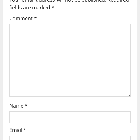
fields are marked
*
i
Comment
*
g
a
t
i
o
n
Name
*
Email
*