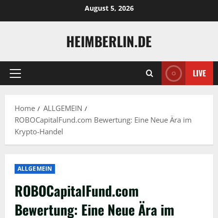
Skip
August 5, 2026
to
content
HEIMBERLIN.DE
LIVE
Primary
Menu
Home
ALLGEMEIN
ROBOCapitalFund.com Bewertung: Eine Neue Ära im
Krypto-Handel
ALLGEMEIN
ROBOCapitalFund.com
Bewertung: Eine Neue Ära im