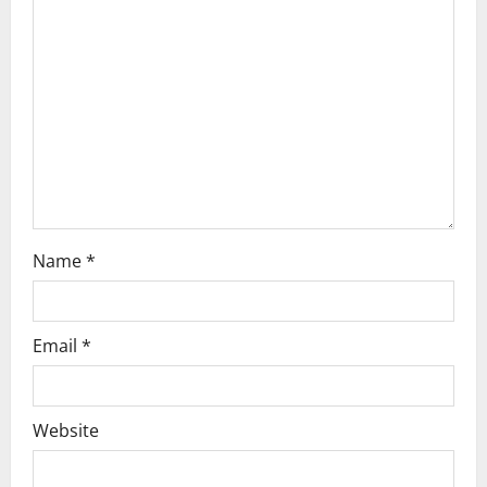
a
t
i
o
n
Name
*
Email
*
Website