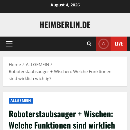
Skip
August 4, 2026
to
content
HEIMBERLIN.DE
LIVE
Primary
Menu
Home
ALLGEMEIN
Roboterstaubsauger + Wischen: Welche Funktionen
sind wirklich wichtig?
ALLGEMEIN
Roboterstaubsauger + Wischen:
Welche Funktionen sind wirklich