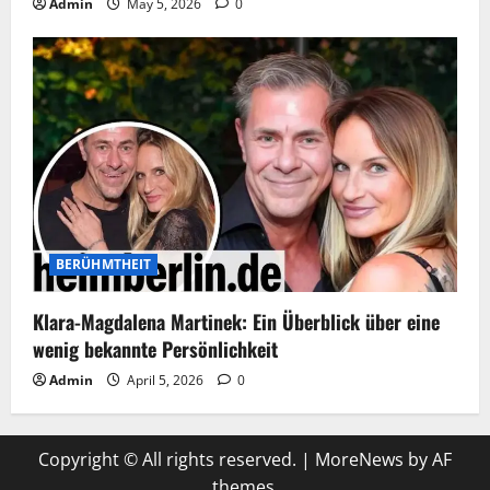
Admin
May 5, 2026
0
BERÜHMTHEIT
Klara-Magdalena Martinek: Ein Überblick über eine
wenig bekannte Persönlichkeit
Admin
April 5, 2026
0
Copyright © All rights reserved.
|
MoreNews
by AF
themes.