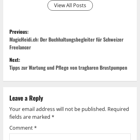
View All Posts
P
Previous:
o
MagicHeidi.ch: Der Buchhaltungsbegleiter für Schweizer
Freelancer
s
Next:
t
Tipps zur Wartung und Pflege von tragbaren Brustpumpen
n
a
Leave a Reply
v
Your email address will not be published.
Required
fields are marked
*
i
Comment
*
g