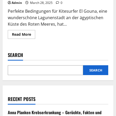
Admin
March 28, 2025
0
Perfekte Bedingungen für Kitesurfer El Gouna, eine
wunderschöne Lagunenstadt an der ägyptischen
Küste des Roten Meeres, hat...
Read
Read More
more
about
Kitesurfen
in
El
SEARCH
Gouna:
Ein
Paradies
für
Wassersportler
SEARCH
RECENT POSTS
Anna Planken Krebserkrankung – Gerüchte, Fakten und