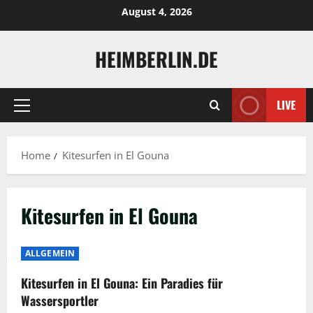
Skip
August 4, 2026
to
content
HEIMBERLIN.DE
LIVE
Primary
Menu
Home
Kitesurfen in El Gouna
Kitesurfen in El Gouna
ALLGEMEIN
Kitesurfen in El Gouna: Ein Paradies für
Wassersportler