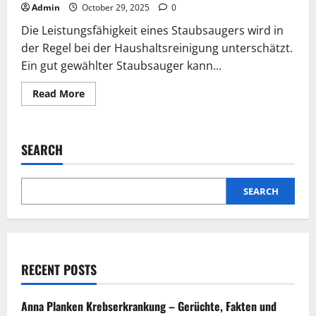
Admin
October 29, 2025
0
Die Leistungsfähigkeit eines Staubsaugers wird in
der Regel bei der Haushaltsreinigung unterschätzt.
Ein gut gewählter Staubsauger kann...
Read
Read More
more
about
Wie
leistungsstark
ist
SEARCH
der
richtige
Staubsauger
für
Ihr
SEARCH
Zuhause?
RECENT POSTS
Anna Planken Krebserkrankung – Gerüchte, Fakten und